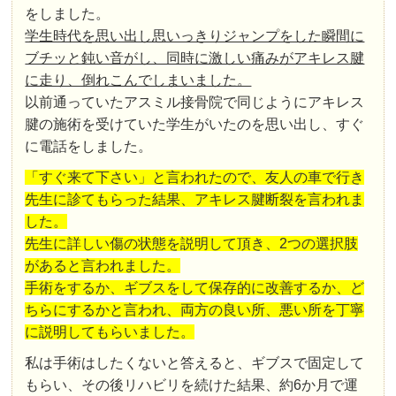
をしました。
学生時代を思い出し思いっきりジャンプをした瞬間に
ブチッと鈍い音がし、同時に激しい痛みがアキレス腱
に走り、倒れこんでしまいました。
以前通っていたアスミル接骨院で同じようにアキレス
腱の施術を受けていた学生がいたのを思い出し、すぐ
に電話をしました。
「すぐ来て下さい」と言われたので、友人の車で行き
先生に診てもらった結果、アキレス腱断裂を言われま
した。
先生に詳しい傷の状態を説明して頂き、2つの選択肢
があると言われました。
手術をするか、ギブスをして保存的に改善するか、ど
ちらにするかと言われ、両方の良い所、悪い所を丁寧
に説明してもらいました。
私は手術はしたくないと答えると、ギブスで固定して
もらい、その後リハビリを続けた結果、約6か月で運