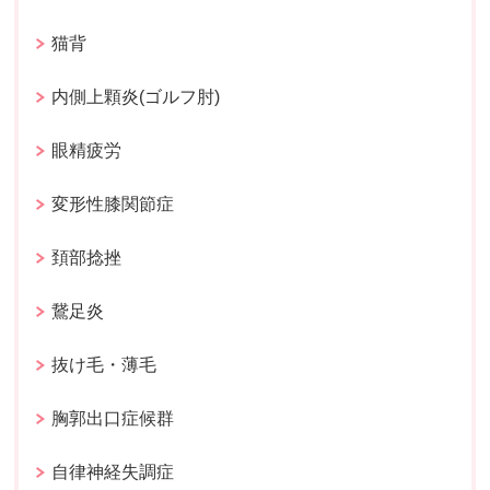
猫背
内側上顆炎(ゴルフ肘)
眼精疲労
変形性膝関節症
頚部捻挫
鵞足炎
抜け毛・薄毛
胸郭出口症候群
自律神経失調症