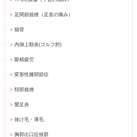
足関節捻挫（足首の痛み）
猫背
内側上顆炎(ゴルフ肘)
眼精疲労
変形性膝関節症
頚部捻挫
鵞足炎
抜け毛・薄毛
胸郭出口症候群