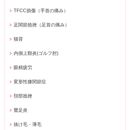
TFCC損傷（手首の痛み）
足関節捻挫（足首の痛み）
猫背
内側上顆炎(ゴルフ肘)
眼精疲労
変形性膝関節症
頚部捻挫
鵞足炎
抜け毛・薄毛