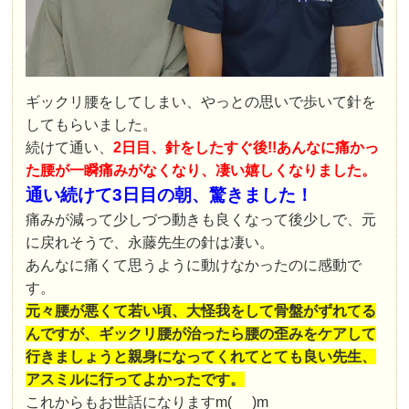
ギックリ腰をしてしまい、やっとの思いで歩いて針を
してもらいました。
続けて通い、
2日目、針をしたすぐ後!!あんなに痛かっ
た腰が一瞬痛みがなくなり、凄い嬉しくなりました。
通い続けて3日目の朝、驚きました！
痛みが減って少しづつ動きも良くなって後少しで、元
に戻れそうで、永藤先生の針は凄い。
あんなに痛くて思うように動けなかったのに感動で
す。
元々腰が悪くて若い頃、大怪我をして骨盤がずれてる
んですが、ギックリ腰が治ったら腰の歪みをケアして
行きましょうと親身になってくれてとても良い先生、
アスミルに行ってよかったです。
これからもお世話になりますm(_ _)m